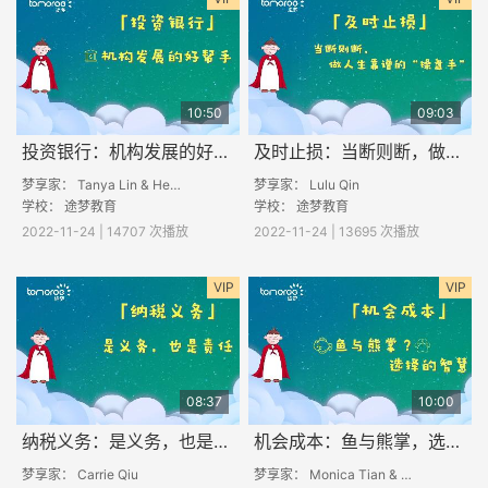
10:50
09:03
投资银行：机构发展的好帮手
及时止损：当断则断，做人生靠谱的“操盘手”
梦享家： Tanya Lin & Helen Wang
梦享家： Lulu Qin
学校：
途梦教育
学校：
途梦教育
2022-11-24 | 14707 次播放
2022-11-24 | 13695 次播放
VIP
VIP
08:37
10:00
纳税义务：是义务，也是责任
机会成本：鱼与熊掌，选择的智慧!
梦享家： Carrie Qiu
梦享家： Monica Tian & Vivian Luo