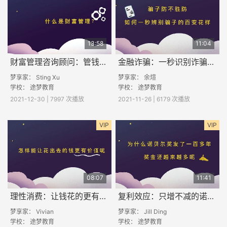
13:58
11:04
财富管理咨询顾问：管钱小助手
金融诈骗：一秒识别诈骗陷阱
梦享家： Sting Xu
梦享家： 余煊
学校：
途梦教育
学校：
途梦教育
2021-12-30 | 7997 次播放
2021-11-26 | 6179 次播放
VIP
VIP
08:07
11:41
理性消费：让钱花的更有价值
复利效应：只增不减的诺贝尔奖
梦享家： Vivian
梦享家： Jill Ding
学校：
途梦教育
学校：
途梦教育