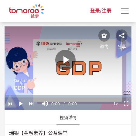
登录/注册
邀约
分享
Play
Xia Tian 老师
Video
GDP
Loaded
:
Progress
:
Mute
0%
0%
Current
0:00
/
Duration
0:00
1x
Play
Playback
Fullscr
Rate
Time
视频详情
瑞银【金融素养】公益课堂