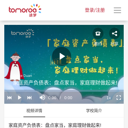
登录/注册
邀约
分享
Play
Grace Duan
Video
家庭资产负债表：盘点家当，家庭理财做起来!
Loaded
:
Progress
:
Mute
0%
0%
Current
0:00
/
Duration
0:00
1x
Play
Playback
Fullscr
Rate
Time
视频详情
学校简介
家庭资产负债表：盘点家当，家庭理财做起来!