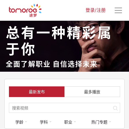
登录/注册
总有一种精彩属
于你
全面了解职业 自信选择未来
最新发布
最多播放
学龄
学科
职业
热门专题