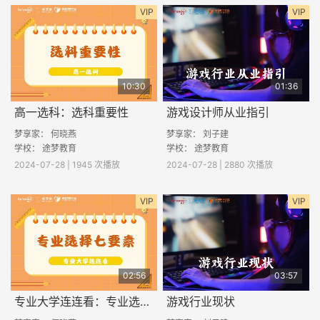
VIP
VIP
10:30
01:36
高一选科：选科重要性
游戏设计师从业指引
梦享家： 何晓燕
梦享家： 刘子建
学校： 途梦教育
学校： 途梦教育
2024-07-28 | 1945 次播放
2024-07-28 | 2880 次播放
VIP
VIP
02:56
03:57
专业大学连连看：专业选择7要素
游戏行业现状