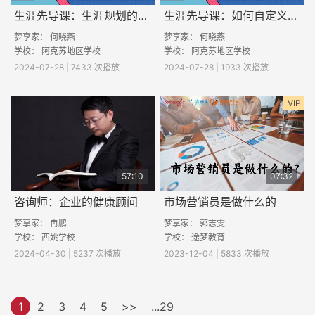
生涯先导课：生涯规划的意义
生涯先导课：如何自定义人生？
梦享家： 何晓燕
梦享家： 何晓燕
学校： 阿克苏地区学校
学校： 阿克苏地区学校
2024-07-28 | 7433 次播放
2024-07-28 | 1933 次播放
VIP
57:10
07:32
咨询师：企业的健康顾问
市场营销员是做什么的
梦享家：
冉鹏
梦享家： 郭志雯
学校：
西姚学校
学校： 途梦教育
2024-04-30 | 5237 次播放
2023-12-04 | 5833 次播放
1
2
3
4
5
>>
...29