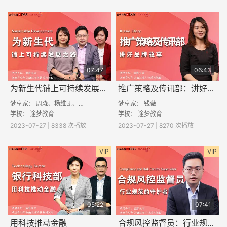
07:47
06:43
为新生代铺上可持续发展之路
推广策略及传讯部：讲好品牌故事
梦享家： 周淼、杨维凯、施岚
梦享家： 钱薇
学校： 途梦教育
学校：
途梦教育
2023-07-27 | 8338 次播放
2023-07-27 | 8270 次播放
VIP
VIP
05:22
07:41
用科技推动金融
合规风控监督员：行业规范的守护者