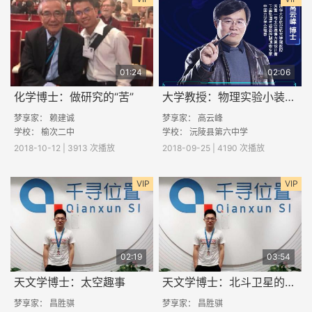
01:24
02:06
化学博士：做研究的“苦”
大学教授：物理实验小装置演示与制作
梦享家： 赖建诚
梦享家：
高云峰
学校：
榆次二中
学校：
沅陵县第六中学
2018-10-12 | 3913 次播放
2018-09-25 | 4190 次播放
VIP
VIP
02:19
03:54
天文学博士：太空趣事
天文学博士：北斗卫星的故事
梦享家：
昌胜骐
梦享家：
昌胜骐