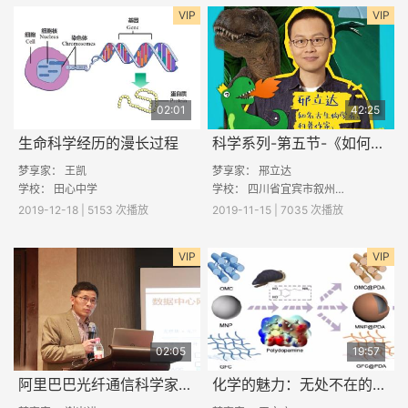
VIP
VIP
02:01
42:25
生命科学经历的漫长过程
科学系列-第五节-《如何科学地吃掉一只恐龙》
梦享家：
王凯
梦享家： 郉立达
学校：
田心中学
学校： 四川省宜宾市叙州区双龙镇金山村小学校 河北省保定市容城县南张镇段庄小学 广西壮族自治区富川瑶族自治县古城镇山田完全小学 西省赣
2019-12-18 | 5153 次播放
2019-11-15 | 7035 次播放
VIP
VIP
02:05
19:57
阿里巴巴光纤通信科学家——未来可以实现瞬间移动么
化学的魅力：无处不在的材料