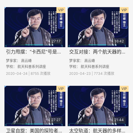
VIP
VIP
27:17
16:42
引力甩摆：“卡西尼”号是如何掠过众星飞往土星的？
交互对接：两个航天器的温柔一吻
梦享家：
高云峰
梦享家：
高云峰
学校： 航天科普系列讲座
学校： 航天科普系列讲座
2020-04-24 | 8755 次播放
2020-04-23 | 7734 次播放
VIP
VIP
27:27
21:44
卫星自旋：美国的探险者1号为何失败？
太空轨道：航天器的多样人生