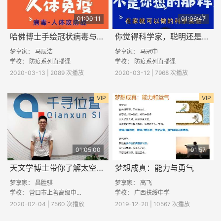
01:00:11
01:06:47
哈佛博士手绘冠状病毒与细胞攻防战
你觉得科学家，聪明还是笨？
梦享家： 马辰浩
梦享家： 马冠中
学校： 防疫系列直播课
学校： 防疫系列直播课
2020-03-13 | 2089 次播放
2020-03-12 | 7968 次播放
VIP
VIP
01:05:00
01:57
天文学博士带你了解太空趣事
梦想成真：能力与勇气
梦享家：
昌胜骐
梦享家：
高飞
学校：
营口市上善高级中学
学校：
广西扶绥中学
2020-02-04 | 7560 次播放
2019-12-20 | 10567 次播放