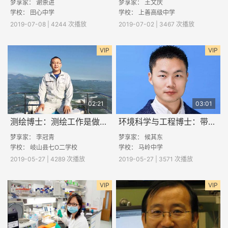
梦享家：
谢崇进
梦享家：
王文庆
学校：
田心中学
学校：
上善高级中学
2019-07-08 | 4244 次播放
2019-07-02 | 3467 次播放
VIP
VIP
02:21
03:01
测绘博士：测绘工作是做什么的？
环境科学与工程博士：带你了解PM2.5
梦享家：
李冠青
梦享家：
候其东
学校：
岐山县七O二学校
学校：
马岭中学
2019-05-27 | 4289 次播放
2019-05-27 | 3571 次播放
VIP
VIP