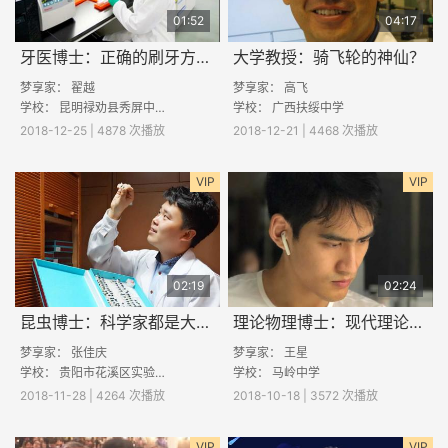
01:52
04:17
牙医博士：正确的刷牙方式是什么样的？
大学教授：骑飞轮的神仙？
梦享家：
翟越
梦享家：
高飞
学校： 昆明禄劝县秀屏中学
学校：
广西扶绥中学
2018-12-25 | 4878 次播放
2018-12-21 | 4468 次播放
VIP
VIP
02:19
02:24
昆虫博士：科学家都是大侦探
理论物理博士：现代理论物理研究什么？
梦享家：
张佳庆
梦享家：
王星
学校：
贵阳市花溪区实验中学
学校：
马岭中学
2018-11-28 | 4264 次播放
2018-10-18 | 3572 次播放
VIP
VIP