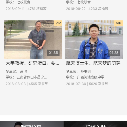
学校： 七校联合
学校： 七校联合
2018-09-11 | 4781 次播放
2018-08-22 | 4233 次播放
VIP
VIP
01:35
01:28
大学教授：研究蛋白，要研究什么呢？
航天博士生：航天梦的萌芽
梦享家：
高飞
梦享家：
孙书剑
学校：
云南省保山市昌宁县一中
学校：
广西河池高级中学
2018-08-03 | 4565 次播放
2018-07-30 | 5626 次播放