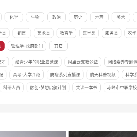
化学
生物
政治
历史
地理
美术
学类
销售
艺术类
教育学
医学类
服务类
农学
动
管理学-政府部门
其它
成才
给青少年的职业启蒙课
阿里云支教公益
网络素养专题
报
高考-大学介绍
防疫系列直播课
航天科普视频
科学
科研人员
融创-梦想启航计划
共读一本书
赤峰市中职学校