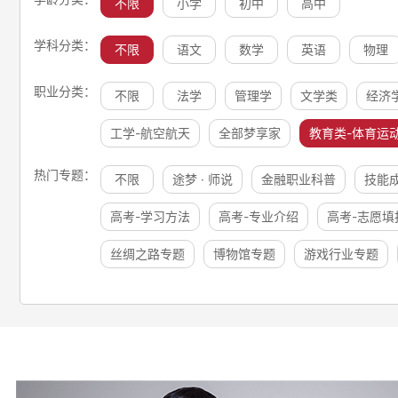
不限
小学
初中
高中
学科分类：
不限
语文
数学
英语
物理
职业分类：
不限
法学
管理学
文学类
经济
工学-航空航天
全部梦享家
教育类-体育运
热门专题：
不限
途梦 · 师说
金融职业科普
技能
高考-学习方法
高考-专业介绍
高考-志愿填
丝绸之路专题
博物馆专题
游戏行业专题