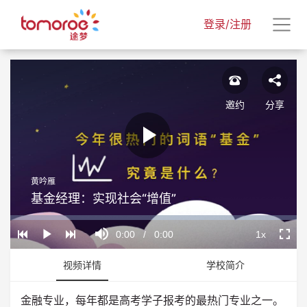
登录/注册
邀约
分享
Play
黄吟雁
Video
基金经理：实现社会“增值”
Loaded
:
Progress
:
Mute
0%
0%
Current
0:00
/
Duration
0:00
1x
Play
Playback
Fullscr
Rate
Time
视频详情
学校简介
金融专业，每年都是高考学子报考的最热门专业之一。