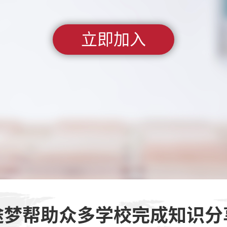
立即加入
途梦帮助众多学校完成知识分