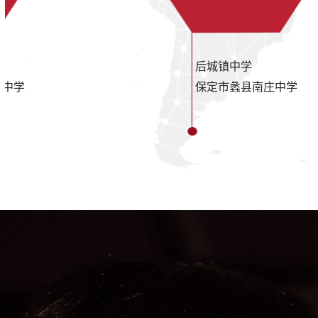
后城镇中学
保定市蠡县南庄中学