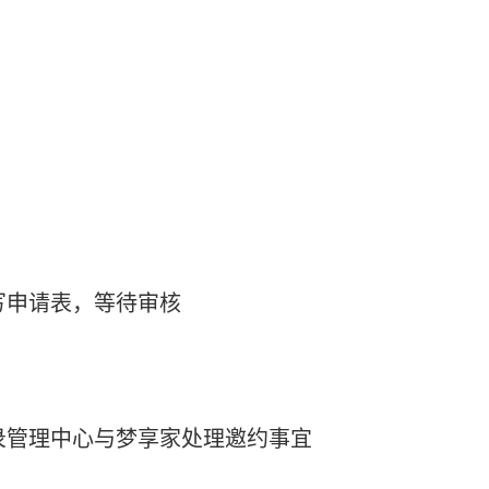
写申请表，等待审核
录管理中心与梦享家处理邀约事宜