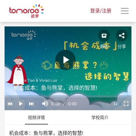
登录/注册
邀约
分享
Play
Monica Tian & Vivian Luo
Video
机会成本：鱼与熊掌，选择的智慧!
Loaded
:
Progress
:
Mute
0%
0%
Current
0:00
/
Duration
0:00
1x
Play
Playback
Fullscr
Rate
Time
视频详情
学校简介
机会成本：鱼与熊掌，选择的智慧!