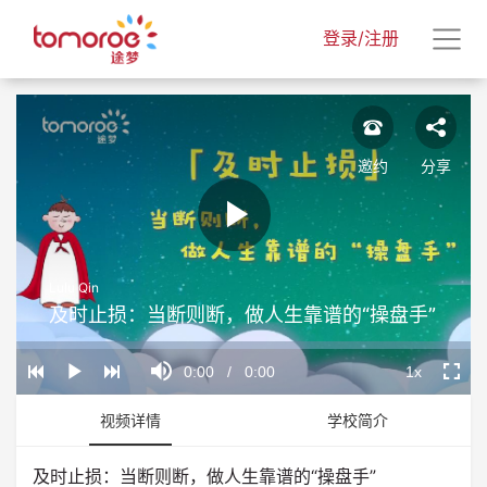
登录/注册
邀约
分享
Play
Lulu Qin
Video
及时止损：当断则断，做人生靠谱的“操盘手”
Loaded
:
Progress
:
Mute
0%
0%
Current
0:00
/
Duration
0:00
1x
Play
Playback
Fullscr
Rate
Time
视频详情
学校简介
及时止损：当断则断，做人生靠谱的“操盘手”