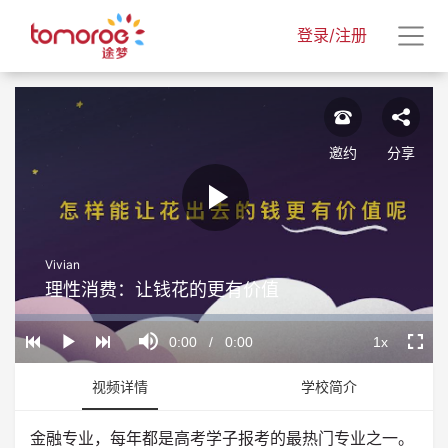
登录/注册
邀约
分享
Play
Vivian
Video
理性消费：让钱花的更有价值
Loaded
:
Progress
:
Mute
0%
0%
Current
0:00
/
Duration
0:00
1x
Play
Playback
Fullscr
Rate
Time
视频详情
学校简介
金融专业，每年都是高考学子报考的最热门专业之一。