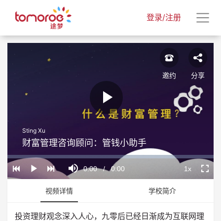
登录/注册
邀约
分享
Play
Sting Xu
Video
财富管理咨询顾问：管钱小助手
Loaded
:
Progress
:
Mute
0%
0%
Current
0:00
/
Duration
0:00
1x
Play
Playback
Fullscr
Rate
Time
视频详情
学校简介
投资理财观念深入人心，九零后已经日渐成为互联网理