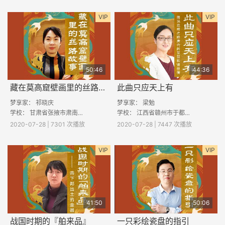
VIP
VIP
50:46
44:36
藏在莫高窟壁画里的丝路故事
此曲只应天上有
梦享家： 祁晓庆
梦享家： 梁勉
学校： 甘肃省张掖市肃南县大泉沟中心小学
学校： 江西省赣州市于都县银坑镇洋迳小学
2020-07-28 | 7301 次播放
2020-07-28 | 7447 次播放
VIP
VIP
41:50
50:06
战国时期的『舶来品』
一只彩绘瓷盘的指引