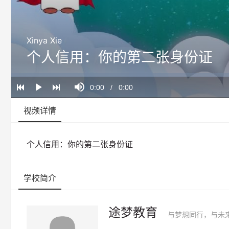
Xinya Xie
个人信用：你的第二张身份证
Loaded
:
Progress
:
Mute
0%
0%
Current
0:00
/
Duration
0:00
Play
Time
视频详情
个人信用：你的第二张身份证
学校简介
途梦教育
与梦想同行，与未