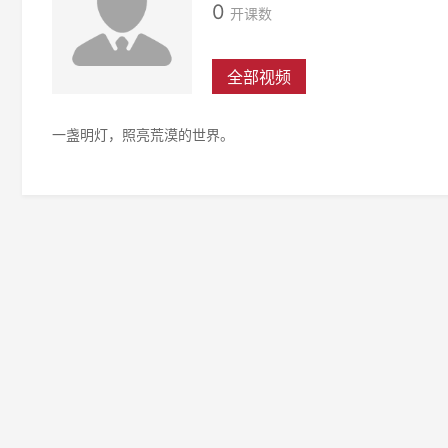
0
开课数
全部视频
一盏明灯，照亮荒漠的世界。