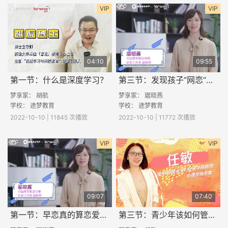
VIP
VIP
04:10
09:55
第一节：什么是深度学习？
第三节：发现孩子”网恋“，家长应该怎么做？
梦享家： 胡航
梦享家： 琚晓燕
学校：
途梦教育
学校：
途梦教育
2022-10-10 | 11845 次播放
2022-10-10 | 11772 次播放
VIP
VIP
09:07
07:40
第一节：早恋真的算恋爱吗？
第三节：青少年该如何管理自己的网络社交呢？