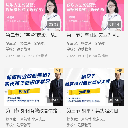
08:32
06:44
第二节：“学渣”逆袭：从事梦想中的工作有多爽
第一节：毕业即失业？可能是你选错了专业
梦享家： 杨雪芹 | 途梦教育创始人
梦享家： 杨雪芹 | 途梦教育创始人
学校：
途梦教育
学校：
途梦教育
2022-08-12 | 6379 次播放
2022-08-12 | 6154 次播放
VIP
VIP
10:47
06:28
第四节 如何有效改善情绪？家长孩子都应该学习
第三节 躺平？其实是对自己要求太高
梦享家： 刘海骅|北京大学心理学博士
梦享家： 刘海骅|北京大学心理学博士
学校：
途梦教育
学校：
途梦教育