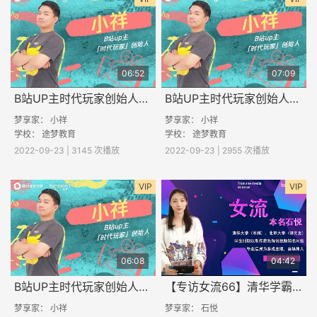
06:52
07:09
B站UP主时代玩家创始人小祥专访（三）
B站UP主时代玩家创始人小祥专访（二）
梦享家： 小祥
梦享家： 小祥
学校：
途梦教育
学校：
途梦教育
2022-09-23 | 3145 次播放
2022-09-23 | 2955 次播放
VIP
VIP
06:08
04:42
B站UP主时代玩家创始人小祥专访（一）
【专访女流66】清华学霸做游戏主播，是什么体验？（一）
梦享家： 小祥
梦享家： 石悦