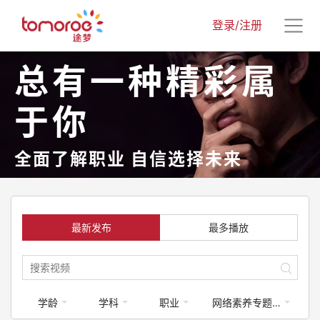
登录/注册
总有一种精彩属
于你
全面了解职业 自信选择未来
最新发布
最多播放
学龄
学科
职业
网络素养专题课程