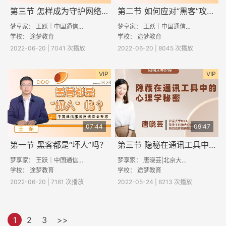
第三节 怎样成为守护网络安全的“大牛”
第二节 如何应对“黑客”攻击？
梦享家： 王跃｜中国通信服务网络安全专家
梦享家： 王跃｜中国通信服务网络安全专家
学校：
途梦教育
学校：
途梦教育
2022-06-20 | 7041 次播放
2022-06-20 | 8045 次播放
VIP
VIP
07:44
09:47
第一节 黑客都是“坏人”吗？
第三节 隐秘在通讯工具中的心理学秘密
梦享家： 王跃｜中国通信服务网络安全专家
梦享家： 唐晓芸|北京大学MBA 毕业于北师大心理学 原新浪教育频道副主编
学校：
途梦教育
学校：
途梦教育
2022-06-20 | 7161 次播放
2022-05-24 | 8213 次播放
1
2
3
>>