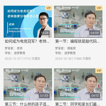
VIP
VIP
15:29
04:09
如何成为电竞冠军？老帅独家分享电竞心路
第一节：编程就是敲代码吗？
梦享家： 老帅
梦享家： 傅胤荣
学校：
途梦教育
学校：
途梦教育
2022-12-27 | 11712 次播放
2022-10-26 | 11986 次播放
VIP
07:33
06:12
第三节：什么样的孩子适合学习编程？
第二节：同学和家长们最关心哪些关于编程的问题？