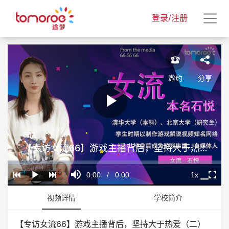
登录/注册
邀约
分享
Play
石悦
Video
【专访女流66】游戏主播背后，坚持大于热爱（二）
Loaded
:
Progress
:
Mute
0%
0%
Current
0:00
/
Duration
0:00
1x
Play
Playback
Fullscr
Rate
Time
视频详情
学校简介
【专访女流66】游戏主播背后，坚持大于热爱（二）