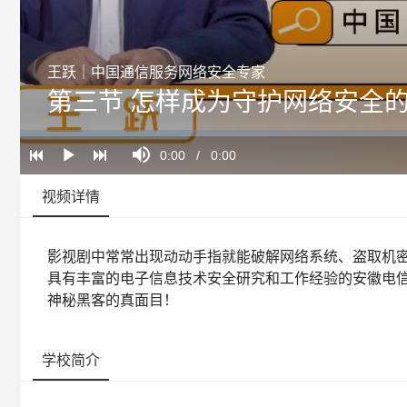
王跃｜中国通信服务网络安全专家
第三节 怎样成为守护网络安全的
Loaded
:
Progress
:
Mute
0%
0%
Current
0:00
/
Duration
0:00
Play
Time
视频详情
影视剧中常常出现动动手指就能破解网络系统、盗取机密信
具有丰富的电子信息技术安全研究和工作经验的安徽电
神秘黑客的真面目！
学校简介