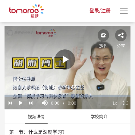
登录/注册
邀约
分享
Play
胡航
Video
第一节：什么是深度学习？
Loaded
:
Progress
:
Mute
0%
0%
Current
0:00
/
Duration
0:00
1x
Play
Playback
Fullscr
Rate
Time
视频详情
学校简介
第一节：什么是深度学习？