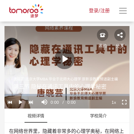
登录/注册
邀约
分享
Play
唐晓芸|北京大学MBA 毕业于北师大心理学 原新浪教育频道副主编
Video
第三节 隐秘在通讯工具中的心理学秘密
Loaded
:
Progress
:
Mute
0%
0%
Current
0:00
/
Duration
0:00
1x
Play
Playback
Fullscr
Rate
Time
视频详情
学校简介
在网络世界里，隐藏着非常多的心理学奥秘，在网络上