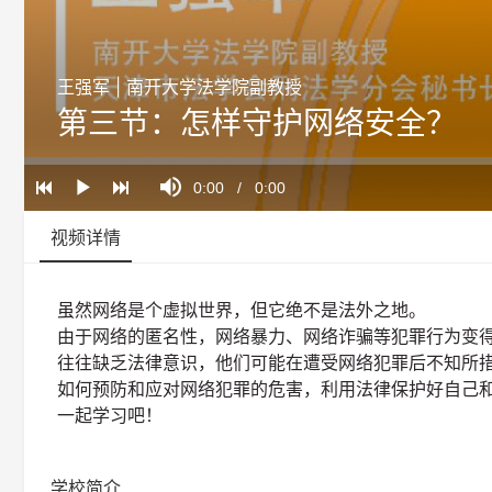
王强军 | 南开大学法学院副教授
第三节：怎样守护网络安全？
Loaded
:
Progress
:
Mute
0%
0%
Current
0:00
/
Duration
0:00
Play
Time
视频详情
虽然网络是个虚拟世界，但它绝不是法外之地。
由于网络的匿名性，网络暴力、网络诈骗等犯罪行为变
往往缺乏法律意识，他们可能在遭受网络犯罪后不知所
如何预防和应对网络犯罪的危害，利用法律保护好自己
一起学习吧！
学校简介