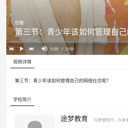
任敏
第三节：青少年该如何管理自己
Loaded
:
Progress
:
Mute
0%
0%
Current
0:00
/
Duration
0:00
Play
Time
视频详情
第三节：青少年该如何管理自己的网络社交呢？
学校简介
途梦教育
与梦想同行，与未