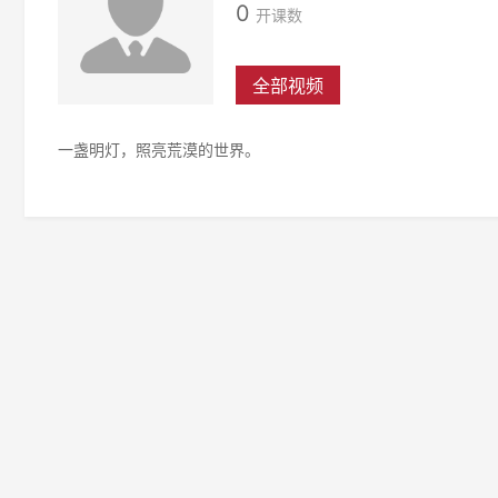
0
开课数
全部视频
一盏明灯，照亮荒漠的世界。