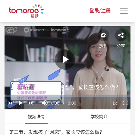
登录/注册
邀约
分享
Play
琚晓燕
Video
第三节：发现孩子”网恋“，家长应该怎么做？
Loaded
:
Progress
:
Mute
0%
0%
Current
0:00
/
Duration
0:00
1x
Play
Playback
Fullscr
Rate
Time
视频详情
学校简介
第三节：发现孩子”网恋“，家长应该怎么做？