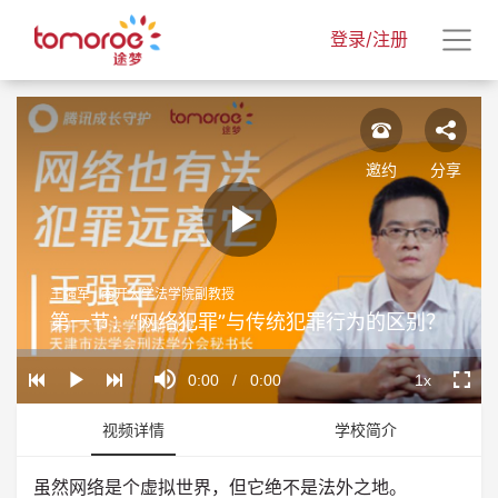
登录/注册
邀约
分享
Play
王强军 | 南开大学法学院副教授
Video
第一节：“网络犯罪”与传统犯罪行为的区别？
Loaded
:
Progress
:
Mute
0%
0%
Current
0:00
/
Duration
0:00
1x
Play
Playback
Fullscr
Rate
Time
视频详情
学校简介
虽然网络是个虚拟世界，但它绝不是法外之地。