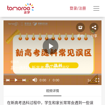
登录/注册
邀约
分享
Play
何晓燕
Video
高一选科：新高考选科常见误区
Loaded
:
Progress
:
Mute
0%
0%
Current
0:00
/
Duration
0:00
1x
Play
Playback
Fullscr
Rate
Time
视频详情
在新高考选科过程中，学生和家长常常会遇到一些误