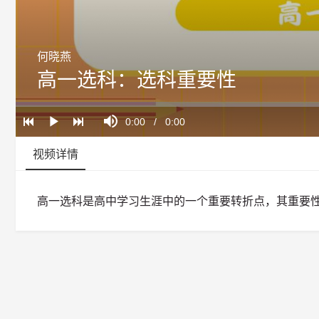
何晓燕
高一选科：选科重要性
Loaded
:
Progress
:
Mute
0%
0%
Current
0:00
/
Duration
0:00
Play
Time
视频详情
高一选科是高中学习生涯中的一个重要转折点，其重要