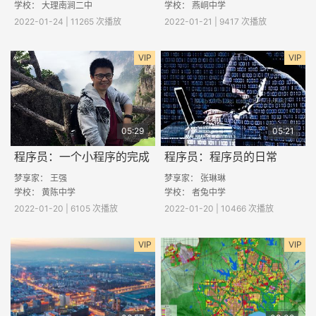
学校：
大理南涧二中
学校： 燕峒中学
2022-01-24 | 11265 次播放
2022-01-21 | 9417 次播放
VIP
VIP
05:29
05:21
程序员：一个小程序的完成
程序员：程序员的日常
梦享家：
王强
梦享家：
张琳琳
学校： 黄陈中学
学校： 者兔中学
2022-01-20 | 6105 次播放
2022-01-20 | 10466 次播放
VIP
VIP