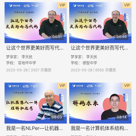
VIP
VIP
06:51
06:46
让这个世界更美好而写代码（二）
让这个世界更美好而写代码（一）
梦享家： 李天民
梦享家： 李天民
学校： 官地坪中学
学校： 德智中学
2023-05-28 | 3557 次播放
2023-05-28 | 6550 次播放
VIP
VIP
08:03
08:14
我是一名NLPer—让机器像人一样理解和思考
我是一名计算机体系结构研究员