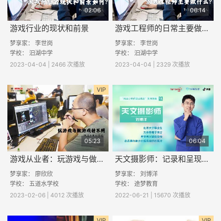
02:06
06:14
游戏行业的现状和前景
游戏工程师的日常主要做什么？
梦享家： 李世岗
梦享家： 李世岗
学校： 汨湖中学
学校： 汨湖中学
2023-04-04 | 2466 次播放
2023-04-04 | 2329 次播放
VIP
05:23
06:04
游戏从业者：玩游戏与做游戏的不同
天文摄影师：记录和呈现宇宙的美
梦享家：
廖欣欣
梦享家： 刘博洋
学校： 五道水学校
学校： 途梦教育
2023-02-06 | 4012 次播放
2022-06-21 | 15670 次播放
VIP
VIP