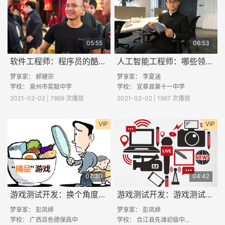
05:55
06:53
软件工程师：程序员的酷与苦
人工智能工程师：哪些领域需要人工智能工程师？
梦享家：
郝健宗
梦享家：
李夏涵
学校：
泉州市奕聪中学
学校：
宜章县第十一中学
2021-02-02 | 7869 次播放
2021-02-02 | 1967 次播放
VIP
VIP
07:30
04:42
游戏测试开发：换个角度看“游戏”
游戏测试开发：游戏测试怎么做
梦享家：
彭凤婷
梦享家：
彭凤婷
学校：
广西百色德保高中
学校：
合江县先滩初级中学