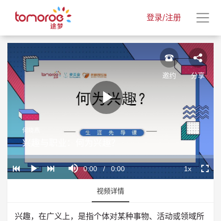
登录/注册
邀约
分享
Play
何晓燕
Video
兴趣与职业：何为兴趣？
Loaded
:
Progress
:
Mute
0%
0%
Current
0:00
/
Duration
0:00
1x
Play
Playback
Fullscr
Rate
Time
视频详情
兴趣，在广义上，是指个体对某种事物、活动或领域所