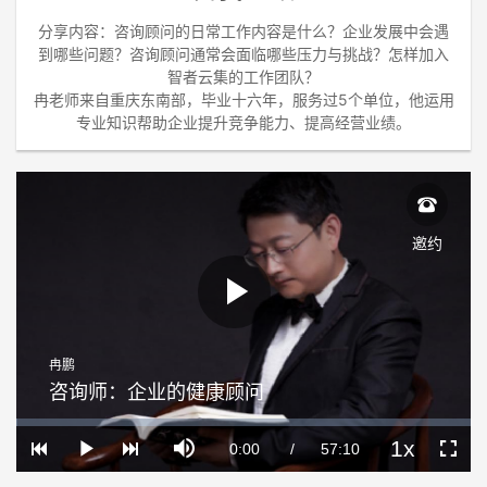
分享内容：咨询顾问的日常工作内容是什么？企业发展中会遇
到哪些问题？咨询顾问通常会面临哪些压力与挑战？怎样加入
智者云集的工作团队？
冉老师来自重庆东南部，毕业十六年，服务过5个单位，他运用
专业知识帮助企业提升竞争能力、提高经营业绩。
邀约
Play
冉鹏
Video
咨询师：企业的健康顾问
Loaded
:
Progress
:
Mute
0%
0%
1x
Current
0:00
/
Duration
57:10
Play
Playback
Fullscre
Rate