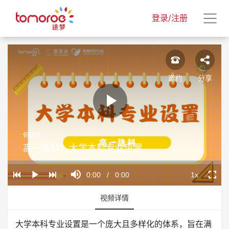
登录/注册
邀约
分享
Play
何晓燕
Video
高一选科：大学本科专业设置
Loaded
:
Progress
:
Mute
0%
0%
Current
0:00
/
Duration
0:00
1x
Play
Playback
Fullscr
Rate
Time
视频详情
大学本科专业设置是一个庞大且多样化的体系，旨在满