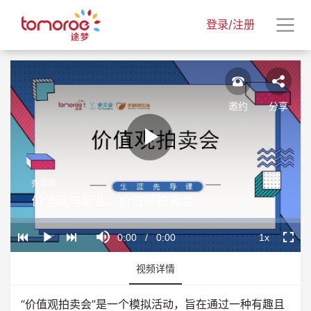
登录/注册
邀约
分享
Play
乔萍萍
Video
价值观与职业：价值观拍卖会
Loaded
:
Progress
:
Mute
0%
0%
Current
0:00
/
Duration
0:00
1x
Play
Playback
Fullscr
Rate
Time
视频详情
“价值观拍卖会”是一个模拟活动，旨在通过一种有趣且