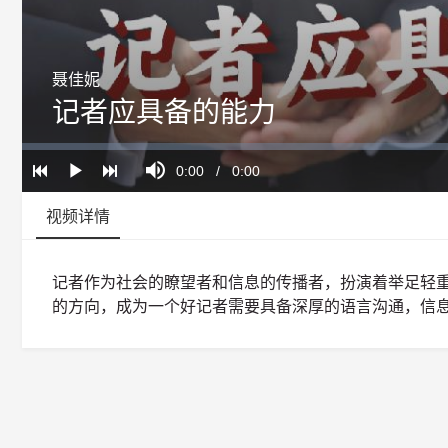
聂佳妮
记者应具备的能力
Loaded
:
Progress
:
Mute
0%
0%
Current
0:00
/
Duration
0:00
Play
Time
视频详情
记者作为社会的瞭望者和信息的传播者，扮演着举足轻
的方向，成为一个好记者需要具备深厚的语言沟通，信