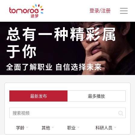
登录/注册
总有一种精彩属
于你
全面了解职业 自信选择未来
最新发布
最多播放
学龄
其他
职业
科研人员