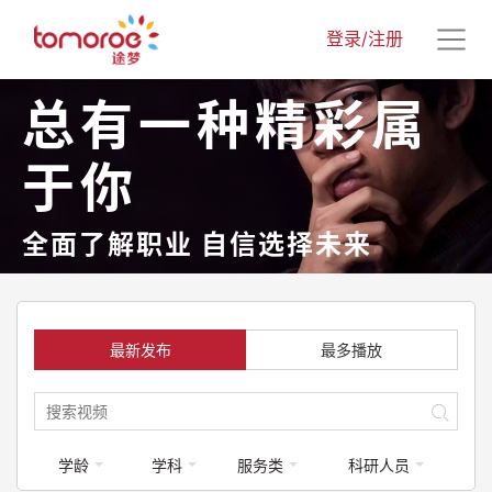
登录/注册
总有一种精彩属
于你
全面了解职业 自信选择未来
最新发布
最多播放
学龄
学科
服务类
科研人员