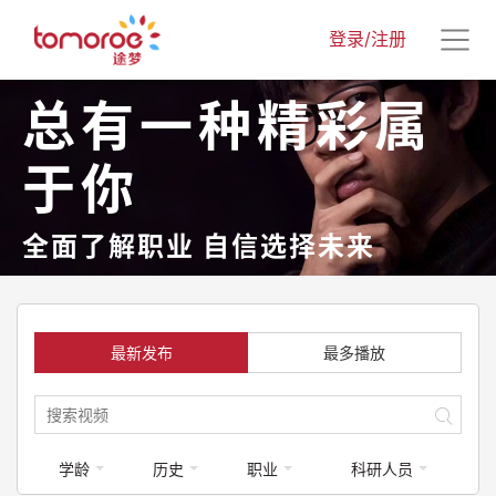
登录/注册
总有一种精彩属
于你
全面了解职业 自信选择未来
最新发布
最多播放
学龄
历史
职业
科研人员