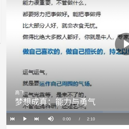
高飞
梦想成真：能力与勇气
Loaded
:
Progress
:
Mute
0%
0%
Current
0:00
/
Duration
2:10
Play