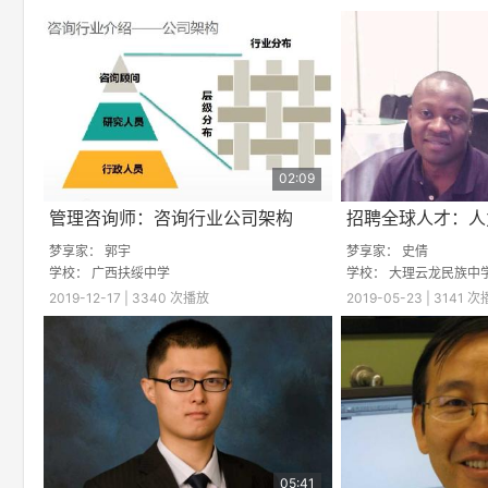
Time
02:09
管理咨询师：咨询行业公司架构
梦享家：
郭宇
梦享家：
史倩
学校：
广西扶绥中学
学校：
大理云龙民族中
2019-12-17 | 3340 次播放
2019-05-23 | 3141 
05:41