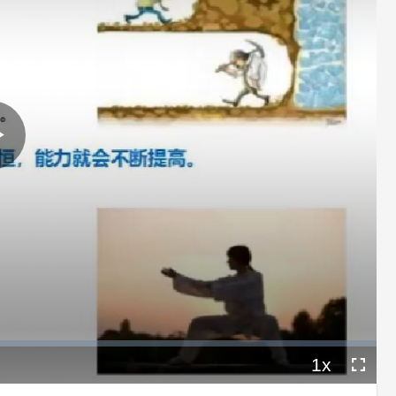
Play
Video
1x
Playback
Fullscree
Rate