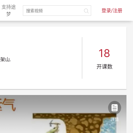
支持途
登录/注册
)
(current)
梦
18
架山.
开课数
详情