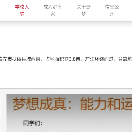
课
学校入
成为梦享
关于途
信息公
current)
(current)
(current)
(current)
(current
驻
家
梦
开
左市扶绥县城西南，占地面积173.8亩，左江环绕而过，背靠笔