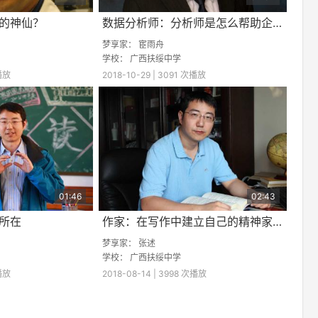
的神仙？
数据分析师：分析师是怎么帮助企业的？
梦享家：
宦雨舟
学校：
广西扶绥中学
次播放
2018-10-29 | 3091 次播放
01:46
02:43
所在
作家：在写作中建立自己的精神家园
梦享家：
张述
学校：
广西扶绥中学
次播放
2018-08-14 | 3998 次播放