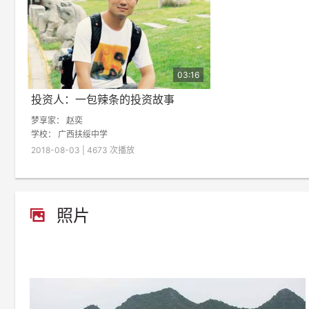
03:16
投资人：一包辣条的投资故事
梦享家：
赵奕
学校：
广西扶绥中学
2018-08-03 | 4673 次播放
照片