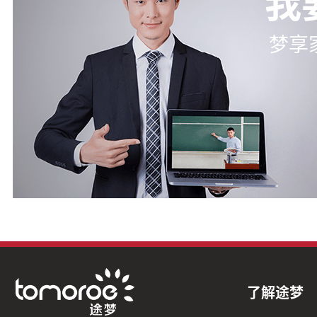
我
梦享
了解途梦