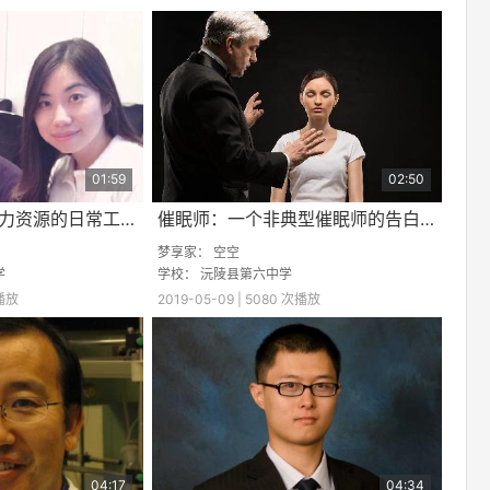
01:59
02:50
招聘全球人才：人力资源的日常工作
催眠师：一个非典型催眠师的告白，带你入梦 驯服心魔！
梦享家：
空空
学
学校：
沅陵县第六中学
次播放
2019-05-09 | 5080 次播放
04:17
04:34