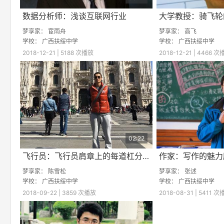
数据分析师：浅谈互联网行业
大学教授：骑飞轮
梦享家：
宦雨舟
梦享家：
高飞
学校：
广西扶绥中学
学校：
广西扶绥中学
2018-12-21 | 5188 次播放
2018-12-21 | 4466 
02:22
飞行员：飞行员肩章上的每道杠分别代表什么？
作家：写作的魅力
梦享家：
陈雪松
梦享家：
张述
学校：
广西扶绥中学
学校：
广西扶绥中学
2018-09-22 | 3859 次播放
2018-08-31 | 5411 