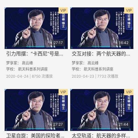
VIP
VIP
27:17
16:42
引力甩摆：“卡西尼”号是如何掠过众星飞往土星的？
交互对接：两个航天器的温柔一吻
梦享家：
高云峰
梦享家：
高云峰
学校： 航天科普系列讲座
学校： 航天科普系列讲座
2020-04-24 | 8750 次播放
2020-04-23 | 7732 次播放
VIP
VIP
27:27
21:44
卫星自旋：美国的探险者1号为何失败？
太空轨道：航天器的多样人生