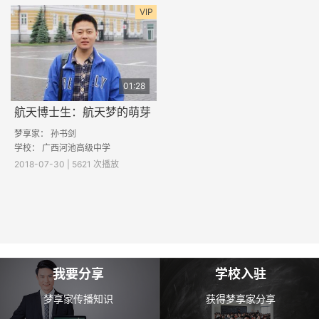
VIP
01:28
航天博士生：航天梦的萌芽
梦享家：
孙书剑
学校：
广西河池高级中学
2018-07-30 | 5621 次播放
我要分享
学校入驻
梦享家传播知识
获得梦享家分享