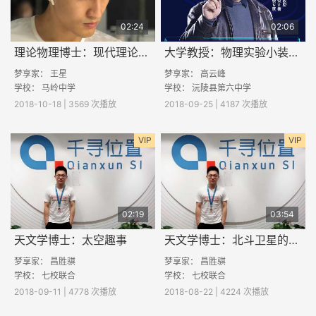
02:24
02:06
理论物理博士：现代理论物理研究什么？
大学教授：物理实验小装置演示与制作
梦享家：
王星
梦享家：
高云峰
学校：
马岭中学
学校：
沅陵县第六中学
2018-10-18 | 3569 次播放
2018-09-25 | 4187 次播放
VIP
VIP
02:19
03:54
天文学博士：太空趣事
天文学博士：北斗卫星的故事
梦享家：
昌胜骐
梦享家：
昌胜骐
学校： 七校联合
学校： 七校联合
2018-09-11 | 4778 次播放
2018-08-22 | 4224 次播放