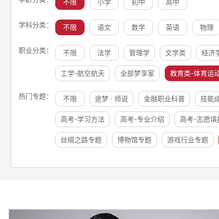
不限
小学
初中
高中
学科分类：
不限
语文
数学
英语
物理
职业分类：
不限
法学
管理学
文学类
经济
工学-航空航天
全部梦享家
教育类-体育运
热门专题：
不限
途梦 · 师说
金融职业科普
技能
高考-学习方法
高考-专业介绍
高考-志愿填
丝绸之路专题
博物馆专题
游戏行业专题