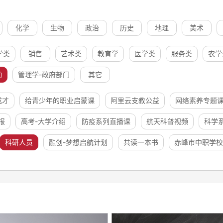
化学
生物
政治
历史
地理
美术
学类
销售
艺术类
教育学
医学类
服务类
农学
动
管理学-政府部门
其它
成才
给青少年的职业启蒙课
阿里云支教公益
网络素养专题
报
高考-大学介绍
防疫系列直播课
航天科普视频
科学
科研人员
融创-梦想启航计划
共读一本书
赤峰市中职学校