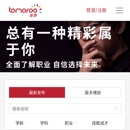
登录/注册
总有一种精彩属
于你
全面了解职业 自信选择未来
最新发布
最多播放
学龄
学科
职业
技能成才