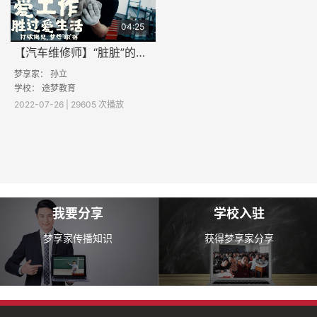
04:25
【汽车维修师】“脏脏”的职业也有大大的梦想！25岁汽修男孩专治汽车“疑难杂症”
梦享家： 孙立
学校：
途梦教育
2022-07-26 | 29605 次播放
我要分享
学校入驻
梦享家传播知识
获得梦享家分享