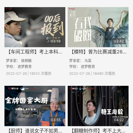
03:10
02:42
【车间工程师】考上本科、进比亚迪！甜美职校女孩的进取之路
【模特】曾为比赛减重26斤！深圳“00后”模特火了，连续斩获省赛一等奖！
梦享家： 侯桐敏
梦享家： 马昊
学校：
途梦教育
学校：
途梦教育
2022-07-26 | 18510 次播放
2022-07-26 | 18480 次播放
03:55
04:22
【厨师】谁说女子不如男！职校女孩到国宴大厨的“封神之路”
【翻糖制作师】考不上大学也能成为“英雄”，职校男孩逆袭成为“糖王”