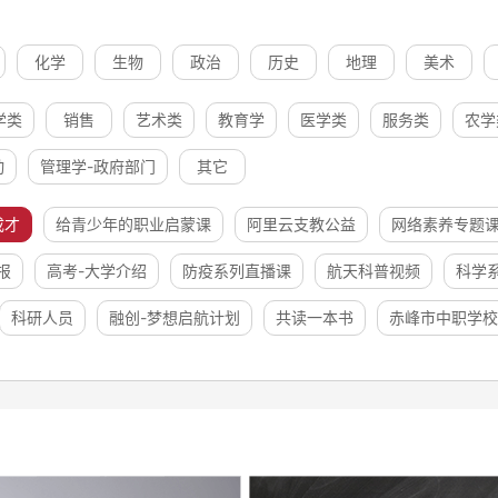
化学
生物
政治
历史
地理
美术
学类
销售
艺术类
教育学
医学类
服务类
农学
动
管理学-政府部门
其它
成才
给青少年的职业启蒙课
阿里云支教公益
网络素养专题
报
高考-大学介绍
防疫系列直播课
航天科普视频
科学
科研人员
融创-梦想启航计划
共读一本书
赤峰市中职学校