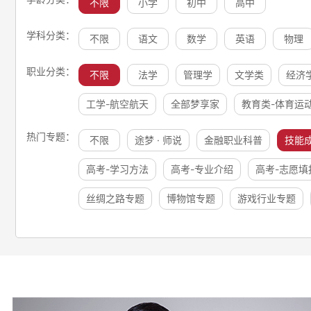
不限
小学
初中
高中
学科分类：
不限
语文
数学
英语
物理
职业分类：
不限
法学
管理学
文学类
经济
工学-航空航天
全部梦享家
教育类-体育运
热门专题：
不限
途梦 · 师说
金融职业科普
技能
高考-学习方法
高考-专业介绍
高考-志愿填
丝绸之路专题
博物馆专题
游戏行业专题