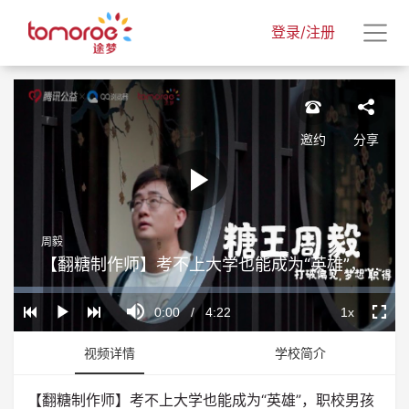
登录/注册
邀约
分享
Play
周毅
Video
【翻糖制作师】考不上大学也能成为“英雄”，职校男孩逆袭成为“糖王”
Loaded
:
Progress
:
Mute
0%
0%
Current
0:00
/
Duration
4:22
1x
Play
Playback
Fullscr
Rate
Time
视频详情
学校简介
【翻糖制作师】考不上大学也能成为“英雄”，职校男孩