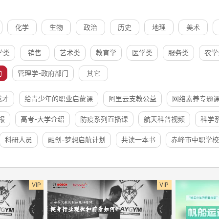
化学
生物
政治
历史
地理
美术
学类
销售
艺术类
教育学
医学类
服务类
农学
动
管理学-政府部门
其它
成才
给青少年的职业启蒙课
阿里云支教公益
网络素养专题
报
高考-大学介绍
防疫系列直播课
航天科普视频
科学
科研人员
融创-梦想启航计划
共读一本书
赤峰市中职学校
VIP
VIP