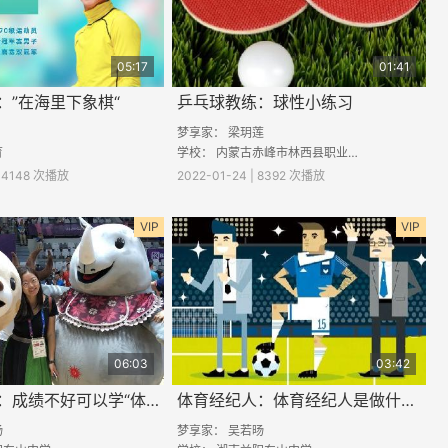
05:17
01:41
：”在海里下象棋“
乒乓球教练：球性小练习
梦享家： 梁玥莲
育
学校：
内蒙古赤峰市林西县职业中学
 14148 次播放
2022-01-24 | 8392 次播放
VIP
VIP
06:03
03:42
体育经纪人：成绩不好可以学“体育”吗？
体育经纪人：体育经纪人是做什么的？
旸
梦享家： 吴若旸