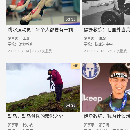
03:38
跳水运动员：每个人都要有一颗自己的“北极星”
梦享家：
王鑫
梦享家：
康瀚
学校：
途梦教育
学校： 陈家河中学
2023-03-04 | 3789 次播放
2023-02-13 | 2697 次播放
VIP
04:36
观鸟：观鸟领队的精彩之处
梦享家：
杨小农
梦享家：
颜子涛