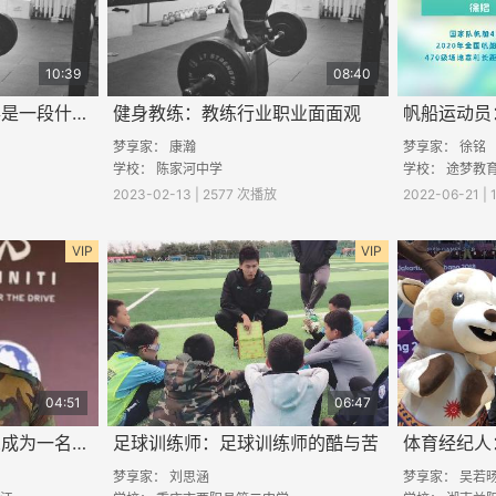
10:39
08:40
健身教练：在国外当兵是一段什么样的经历
健身教练：教练行业职业面面观
帆船运动员
梦享家：
康瀚
梦享家： 徐铭
学校： 陈家河中学
学校： 途梦教
2023-02-13 | 2577 次播放
2022-06-21 |
VIP
VIP
04:51
06:47
健身教练：我为什么想成为一名教练
足球训练师：足球训练师的酷与苦
梦享家：
刘思涵
梦享家： 吴若