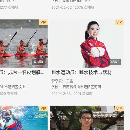
阳东山中学
学校： 湖南益阳东山中学
 2277 次播放
2021-02-02 | 2075 次播放
VIP
VIP
01:59
02:01
皮划艇运动员：成为一名皮划艇运动员的感受
跳水运动员：跳水技术与器材
梦享家：
王鑫
山市隆阳区汶上中学
学校：
云南省保山市隆阳区河图中学
 7629 次播放
2019-12-16 | 9291 次播放
VIP
VIP