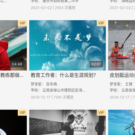
学校
学校：
重庆市酉阳县第二中学
学校： 湖南益
2021-02-02 | 2553 次播放
2021-02-02 |
VIP
VIP
04:48
02:01
俱乐部足球教练：足球教练都做些什么？
教育工作者：什么是生涯规划？
梦享家：
张冬梅
梦享家：
王博
学校：
云南省保山市隆阳区彭海中学
学校：
云南省保
2019-12-17 | 7591 次播放
2019-12-17 |
VIP
VIP