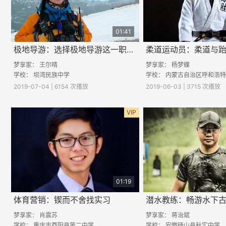
01:41
极地导游：选择极地导游这一职业的快乐之处
柔道运动员：柔道与
梦享家：
王尔晴
梦享家：
杨梦蝶
学校：
坝湾民族中学
学校：
内蒙古自治区呼和浩特市第二十七
2019-07-04 | 6154 次播放
2019-06-03 | 3715 次播放
VIP
01:19
体育营销：锲而不舍找实习
梦享家：
肖震苏
梦享家：
蒋治斌
学校：
重庆市酉阳县第二中学
学校：
安徽砀山县秋实中学