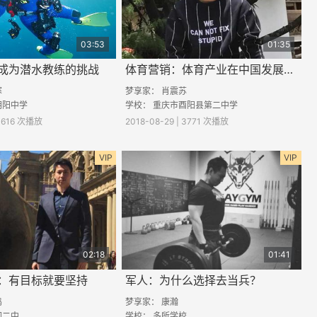
03:53
01:35
成为潜水教练的挑战
体育营销：体育产业在中国发展现状及前景
寒
梦享家：
肖震苏
朝阳中学
学校：
重庆市酉阳县第二中学
 3616 次播放
2018-08-29 | 3771 次播放
VIP
VIP
02:18
01:41
：有目标就要坚持
军人：为什么选择去当兵？
鸣
梦享家：
康瀚
涧二中
学校： 多所学校