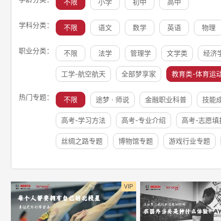
不限
小学
初中
高中
学科分类：
不限
语文
数学
英语
物理
职业分类：
不限
法学
管理学
文学类
经济
工学-航空航天
全部梦享家
教育类-体育运
热门专题：
不限
途梦 · 师说
金融职业科普
技能
高考-学习方法
高考-专业介绍
高考-志愿填
丝绸之路专题
博物馆专题
游戏行业专题
VIP