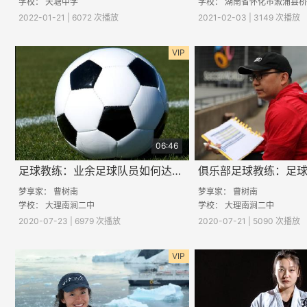
学校： 天塘中学
学校：
湖南省怀化市溆浦县桥江大湾
2022-01-21 | 6072 次播放
2021-02-03 | 3149 次播放
VIP
06:46
足球教练：业余足球队员如何达到职业球员的水平
梦享家：
曹树南
梦享家：
曹树南
学校：
大理南涧二中
学校：
大理南涧二中
2020-07-23 | 6979 次播放
2020-07-21 | 5090 次播放
VIP