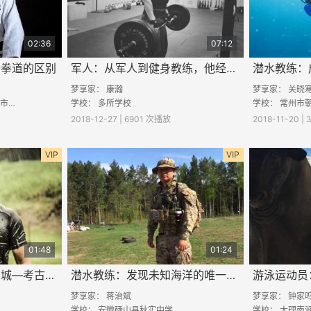
02:36
07:12
跆拳道的区别
军人：从军人到健身教练，他经历了什么？
潜水教练：
梦享家：
康瀚
梦享家：
关晓
中学
学校： 多所学校
学校：
常州市
2018-12-27 | 6901 次播放
2018-11-20 |
VIP
VIP
01:48
01:24
潜水教练：畅游水下古城—考古潜水
潜水教练：发现未知海洋的唯一途径
游泳运动员
梦享家：
蒋治斌
梦享家：
钟家
学校：
安徽砀山县秋实中学
学校：
大理南