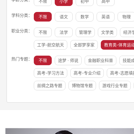
不限
小学
初中
高中
学科分类：
不限
语文
数学
英语
物理
职业分类：
不限
法学
管理学
文学类
经济
工学-航空航天
全部梦享家
教育类-体育运
热门专题：
不限
途梦 · 师说
金融职业科普
技能
高考-学习方法
高考-专业介绍
高考-志愿填
丝绸之路专题
博物馆专题
游戏行业专题