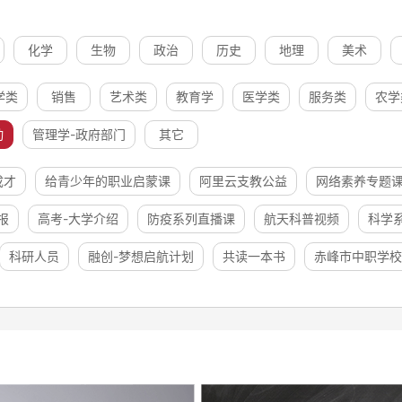
化学
生物
政治
历史
地理
美术
学类
销售
艺术类
教育学
医学类
服务类
农学
动
管理学-政府部门
其它
成才
给青少年的职业启蒙课
阿里云支教公益
网络素养专题
报
高考-大学介绍
防疫系列直播课
航天科普视频
科学
科研人员
融创-梦想启航计划
共读一本书
赤峰市中职学校