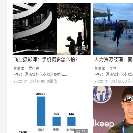
Time
04:57
商业摄影师：手机摄影怎么拍？
人力资源经理：面
梦享家：
罗小春
梦享家：
李博
学校：
湖南省怀化市溆浦县桥江大湾学校
学校：
湖南省怀化市溆浦县桥
2022-01-24 | 6180 次播放
2022-01-24 | 8800 
04:53