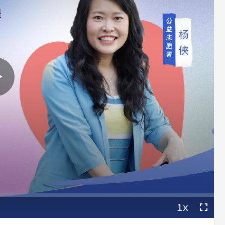
Play
Video
1x
Playback
Fullscree
Rate