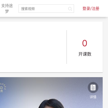
支持途
登录/注册
)
(current)
梦
0
开课数
详情