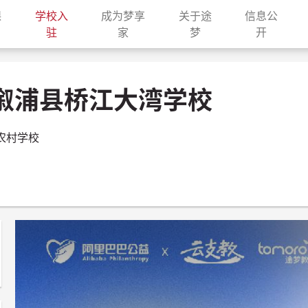
课
学校入
成为梦享
关于途
信息公
current)
(current)
(current)
(current)
(current
驻
家
梦
开
溆浦县桥江大湾学校
农村学校