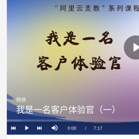
杨侠
我是一名客户体验官（一）
Loaded
:
Progress
:
Mute
0%
0%
Current
0:00
/
Duration
7:17
Play