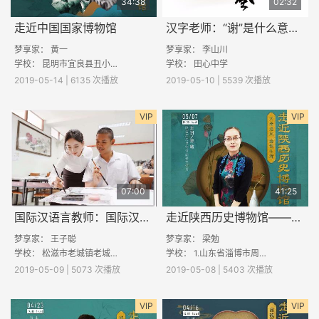
34:38
02:32
走近中国国家博物馆
汉字老师：“谢”是什么意思？
梦享家： 黄一
梦享家：
李山川
学校： 昆明市宜良县丑小鸭中学；亳州市涡阳县丹城学区谢庙小学；甘肃省甘谷县大石镇马窑小学
学校： 田心中学
2019-05-14 | 6135 次播放
2019-05-10 | 5539 次播放
VIP
VIP
07:00
41:25
国际汉语言教师：国际汉语言教师是怎样的工作？
走近陕西历史博物馆——大唐遗风，金银生辉
梦享家：
王子聪
梦享家： 梁勉
学校：
松滋市老城镇老城初级中学
学校： 1.山东省淄博市周村区南郊镇八里小学 2.江西省九江市修水县石坳乡黄源小学 3. 河南方城县袁店回族乡福和希望小学 4.贵州省凯
2019-05-09 | 5073 次播放
2019-05-08 | 5403 次播放
VIP
VIP