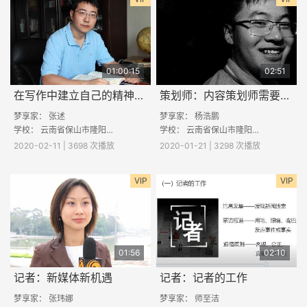
01:00:15
02:51
在写作中建立自己的精神家园
策划师：内容策划师需要的专业素质有哪些？
梦享家：
张述
梦享家：
杨浩鹏
学校：
云南省保山市隆阳区潞江镇初级中学
学校：
云南省保山市隆阳区魏家中学
2020-02-11 | 3698 次播放
2020-01-21 | 3298 次播放
VIP
VIP
01:56
02:10
记者：新媒体新机遇
记者：记者的工作
梦享家：
张玮娜
梦享家：
师至洁