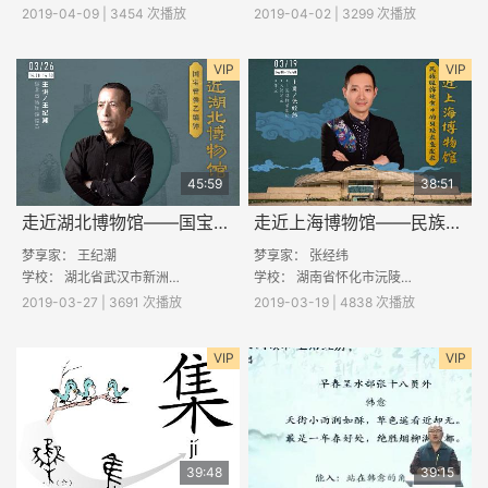
2019-04-09 | 3454 次播放
2019-04-02 | 3299 次播放
VIP
VIP
45:59
38:51
走近湖北博物馆——国宝曾侯乙编钟
走近上海博物馆——民族服饰瑰宝中的贝珠衣鱼皮衣
梦享家： 王纪潮
梦享家： 张经纬
学校： 湖北省武汉市新洲区思源实验学校；山东省宁阳县葛石镇中心小学；汾阳市栗家庄乡南垣村寨小学；新蔡县龙口镇博贤实验中学
学校： 湖南省怀化市沅陵县陈家滩乡九年一贯制学校；陕西省渭南市白水县雷牙镇仓颉第一小学；山西省吕梁市中阳县暖泉镇暖泉小学
2019-03-27 | 3691 次播放
2019-03-19 | 4838 次播放
VIP
VIP
39:48
39:15