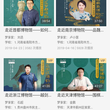
38:54
37:50
走近首都博物馆——如何欣赏一尊雕像
走近南京博物院——品魏晋风度，识中国成语
梦享家： 刘丞
梦享家：
卢小慧
学校： 1. 河南省南阳市方城县袁店回族乡尚台回族小学 2. 云南省保山市昌宁县耈街乡耈街民族中学 3. 江西省信丰县小河镇犹太奇迹阳光
学校： 1.河南省南阳市方城县袁店回族乡尚台回族小学 2.云南省保山市昌宁县耈街乡耈街民族中学 3.江西省信丰县小河镇犹太奇迹阳光希望小
2019-04-23 | 3582 次播放
2019-04-16 | 5928 次播放
VIP
VIP
41:20
42:27
走近浙江博物馆——越剑天下珍
走近天津博物馆——围棋的起源
梦享家： 石超
梦享家： 金鹏
学校： 1. 贵州盘州市民主滥滩小学 2. 河南沈丘县雒庄红星小学 3. 云南省剑川县马登镇黄花完小 4. 邓州市张村镇高
学校： 天津市蓟州区侯家营镇初级中学 ；贵州省兴义市马岭镇龙井书院；河南洛阳嵩县库区乡翟岭小学；山东鲁能滕州希望小学