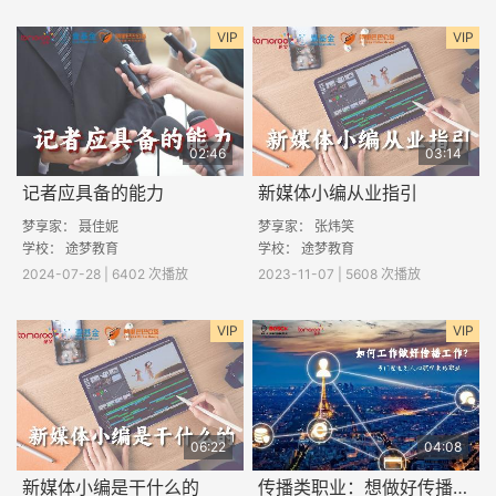
VIP
VIP
02:46
03:14
记者应具备的能力
新媒体小编从业指引
梦享家： 聂佳妮
梦享家： 张炜笑
学校： 途梦教育
学校： 途梦教育
2024-07-28 | 6402 次播放
2023-11-07 | 5608 次播放
VIP
VIP
06:22
04:08
新媒体小编是干什么的
传播类职业：想做好传播工作，作为学生现在能做哪些准备？