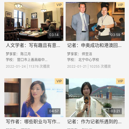
VIP
VIP
03:14
03:59
人文学者：写有趣且有意义的话题
记者：申奥成功和港澳回归的难忘报道
梦享家：
陈江月
梦享家：
师至洁
学校：
营口市上善高级中学
学校： 北宁中心学校
2022-01-24 | 11376 次播放
2022-01-21 | 10255 次播放
VIP
VIP
04:57
03:21
写作者：哪些职业与写作有关
记者：作为记者所遇到的真实事件