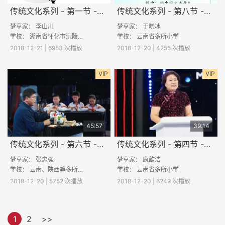
传统文化系列 - 第一节 -《汉字里的华夏中国》
传统文化系列 - 第八节 -《读懂一首古诗的三个关键词》
梦享家：
李山川
梦享家： 于晓冰
学校：
湖南省怀化市沅陵县落坪九校
学校： 云南省多所小学
2018-12-21 | 6953 次播放
2018-12-20 | 4255 次播放
VIP
VIP
45:57
39:14
传统文化系列 - 第六节 -《心灵手巧玩泥巴》
传统文化系列 - 第四节 -《天人合一话节气》
梦享家： 张忠强
梦享家： 康歆洁
学校： 云南、陕西等多所小学
学校： 云南省多所小学
2018-12-20 | 5752 次播放
2018-12-20 | 6249 次播放
1
2
>>