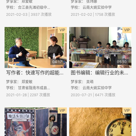
梦享家： 郑爱敏
梦享家：
张玮娜
学校：
合江县先滩初级中学
学校：
云南大姚实验中学
2021-02-03 | 3937 次播放
2021-02-02 | 1758 次播放
VIP
VIP
04:17
05:10
写作者：快速写作的超能力是如何养成的
图书编辑：编辑行业的未来发展和现状是怎么样的
梦享家： 郑爱敏
梦享家：
吴萌
学校：
甘肃省陇南市成县黄陈镇黄陈中心学校
学校：
云南大姚实验中学
2021-01-28 | 2297 次播放
2020-07-21 | 6471 次播放
VIP
VIP