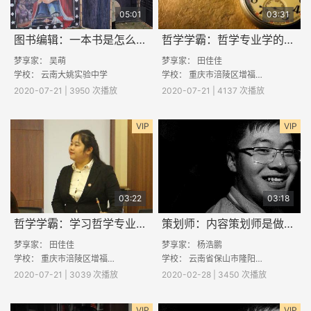
05:01
03:31
图书编辑：一本书是怎么样炼成的
哲学学霸：哲学专业学的是什么
梦享家：
吴萌
梦享家：
田佳佳
学校：
云南大姚实验中学
学校：
重庆市涪陵区增福乡初级中学校
2020-07-21 | 3950 次播放
2020-07-21 | 4137 次播放
VIP
VIP
03:22
03:18
哲学学霸：学习哲学专业未来可以做什么？
策划师：内容策划师是做什么的？
梦享家：
田佳佳
梦享家：
杨浩鹏
学校：
重庆市涪陵区增福乡初级中学校
学校：
云南省保山市隆阳区魏家中学
2020-07-21 | 3039 次播放
2020-02-28 | 3450 次播放
VIP
VIP