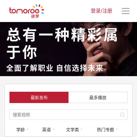
登录/注册
总有一种精彩属
于你
全面了解职业 自信选择未来
最新发布
最多播放
学龄
英语
文学类
热门专题