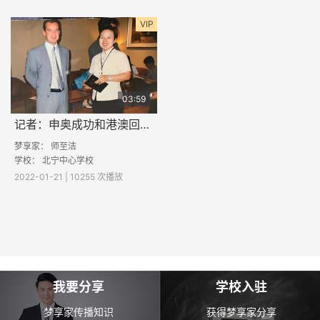
VIP
03:59
记者：申奥成功和港澳回归的难忘报道
梦享家：
师至洁
学校： 北宁中心学校
2022-01-21 | 10255 次播放
我要分享
学校入驻
梦享家传播知识
获得梦享家分享