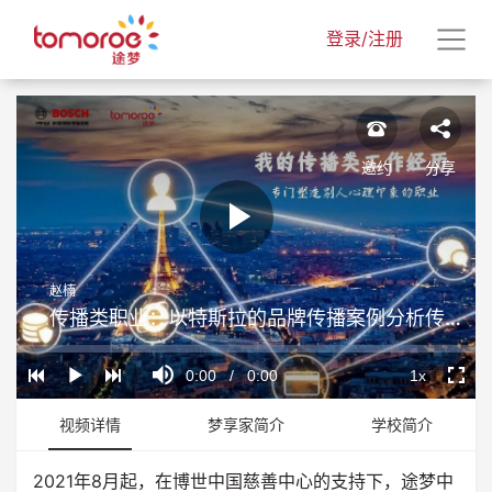
登录/注册
邀约
分享
Play
赵楠
Video
传播类职业：以特斯拉的品牌传播案例分析传播类职业
Loaded
:
Progress
:
Mute
0%
0%
Current
0:00
/
Duration
0:00
1x
Play
Playback
Fullscr
Rate
Time
视频详情
梦享家简介
学校简介
2021年8月起，在博世中国慈善中心的支持下，途梦中