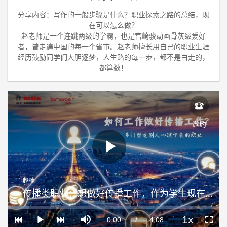
分享内容：写作的一般步骤是什么？职业探索之路的总结，现
在可以怎么做？
赵老师是一个连跳两级的学霸，也是宫崎骏动画骨灰级爱好
者，曾走遍中国的每一个省市。赵老师擅长用自己的职业生涯
经历鼓励同学们大胆逐梦，人生路的每一步，都不是白走的，
都算数！
邀约
Play
赵楠
Video
传播类职业：想做好传播工作，作为学生现在能做哪些准备？
Loaded
:
Progress
:
Mute
0%
0%
1x
Current
0:00
/
Duration
4:08
Play
Playback
Fullscre