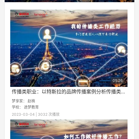
Rate
Time
05:26
传播类职业：以特斯拉的品牌传播案例分析传播类职业
梦享家：
赵楠
学校：
途梦教育
2023-03-04 | 3032 次播放