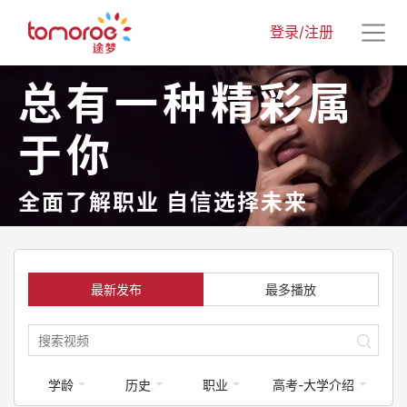
登录/注册
总有一种精彩属
于你
全面了解职业 自信选择未来
最新发布
最多播放
学龄
历史
职业
高考-大学介绍