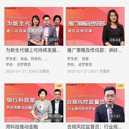
07:47
06:43
为新生代铺上可持续发展之路
推广策略及传讯部：讲好品牌故事
梦享家： 周淼、杨维凯、施岚
梦享家： 钱薇
学校： 途梦教育
学校：
途梦教育
2023-07-27 | 8343 次播放
2023-07-27 | 8277 次播放
VIP
VIP
05:22
07:41
用科技推动金融
合规风控监督员：行业规范的守护者